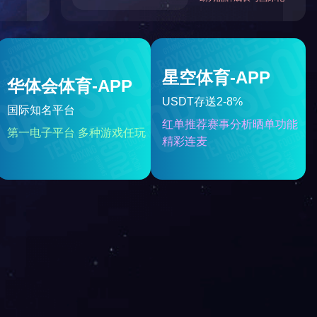
不懈努力。
0391-6701389
话：
线咨询
系，谢谢！