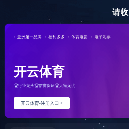
米兰官方端网站登录入口