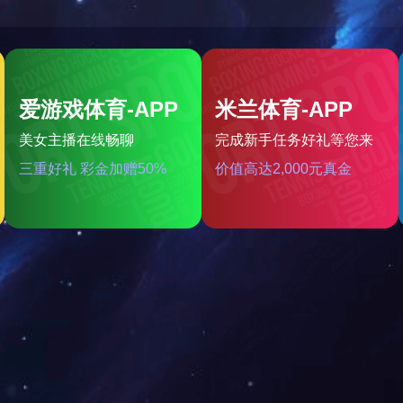
满意而
联系电
在
品详情
：
湿巾
：
可拉伸湿敷棉
写下面的表格，把您的问题需求提交给我们，我们将尽快与您联