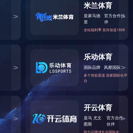
前所在的位置：
米兰官方端网站登录入口-米兰online(中国)
>
无纺布
美容专用棉柔巾
称：
无纺布
“以人为本，科技为先”的管理理念，和“唯佳为重，诚信
企业精神，紧跟时代步伐，不断开拓创新，为赢得用户的