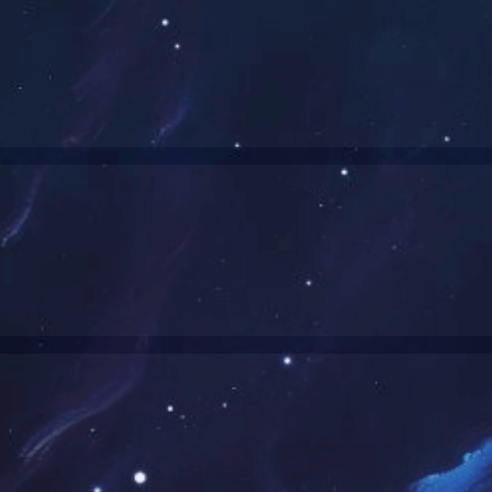
您当
产品名
品种：
公司本着
为先”的