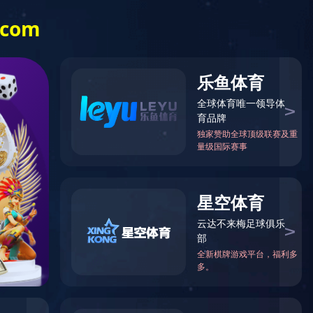
网
人才招聘
米兰官方端网
资质荣誉
联系我们
口
站登录入口