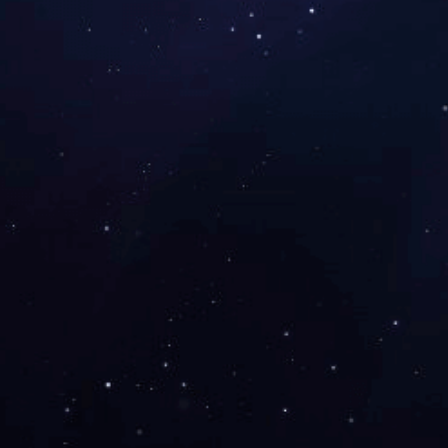
联系
手机
邮 
验证
版权所有 © 