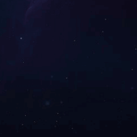
人：
号：
箱：
码：
米兰官方端网站登录入口-米兰online(中国) 电话：0391-6701389 传真:0391