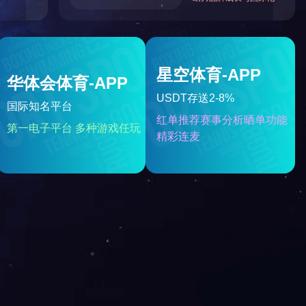
不懈努力。
0391-6701389
话：
线咨询
系，谢谢！