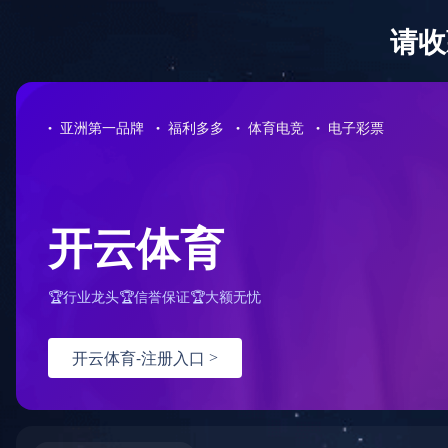
米兰官方端网站登录入口