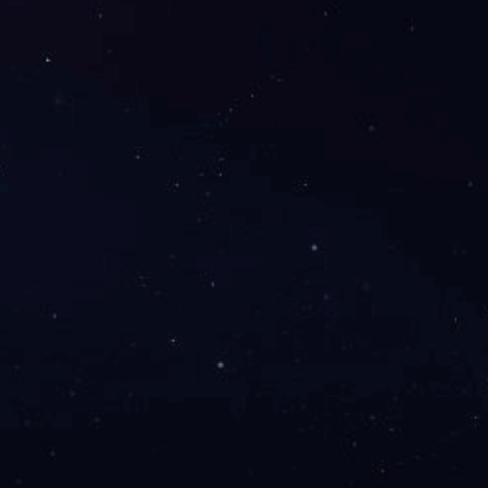
关闭
-6701331