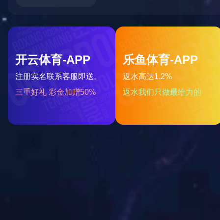
煤炭
电 话：0391-6701389
传 真：0391-6701331
邮 编：459001
邮 箱：jymybgs@163.com
米兰官方
销售电话：0391-6701315
源市第一
地 址：河南省济源市克井镇
网站登录入