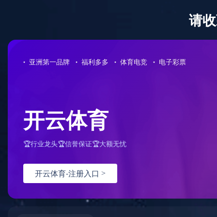
米兰官方端网站登录入口