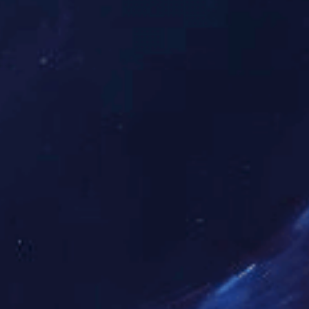
入迈入百亿元行列。
方端网站登录入口-米兰online(中国) 控股子公司十
能源开发利用和机械制造等行业。投资企业分布河南、新
有限责任公司位于公司本部，建矿距今70年，拥有3对现代
战略，先后在新疆、陕西、云南和贵州相继独资、合资开发
低氮、低氟、低氯、低磷、特低砷、高发热量、高煤灰熔融
品畅销全国各地，并受到日本、韩国、东南亚等海外客户的
家拥有研发生产能力为一体的高新技术企业，属于河南省
能车间。2020年，鲁泰纳米公司作为主要编制单位，参与
司年产纳米氧化锌30000吨，拥有5项专利技术，科技成果10余
业收入42亿元，利税3亿元，中国氯碱工业协会理事单位。
ISO9001质量管理体系、ISO14001环境管理体系、
每年可处置各类危险废物7.5万吨，处置类别包含《国家
司，一期设计建设规模3.88兆瓦，总投资1700余万元，年