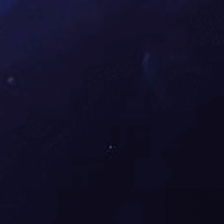
Group Company is located in Kejing Town, Jiyuan City, Henan
million; it currently possesses a total asset of RMB 20 billion
 and it has achieved a total industrial output value and sales
us by adhering to the enterprise philosophy of "pursuing
ontrols fifteen subsidiaries to engage in multiple industries,
ry, high-tech material, non-ferrous mining and smelting, new
nterprises located in Henan, Xinjiang, Qinghai, Shaanxi, Inner
products entering the international market.
10 million tons of high-quality raw coal annually wherein;
ning for 70 years and possesses three pairs of modern, high-
annual output of 4 million tons. Upon actively integrating into
 developed seven pairs of modern mines in Xinjiang, Shaanxi,
oughout the country, produced by the Company Headquarters is
trogen, low fluorine, low chlorine, low phosphorus, ultra-low
dustries such as electricity, chemical industry, and metallurgy,
ntries such as Japan, South Korea, and Southeast Asia, etc.
ls Co., Ltd. -- it is a high-tech enterprise with integrated