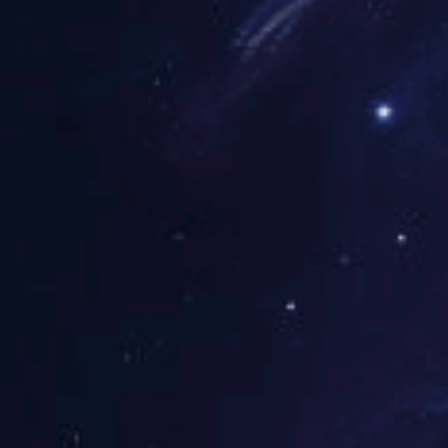
有色矿
区的企业
沙日矿等
其他转
间名单。
展思路，
济煤精神
年辉煌”
我们秉承
建设、人
炭清洁高
南省优秀
国和谐劳
“千淘万
重要依托
Henan Jime
of Henan J
renowned t