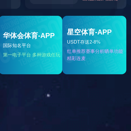
ine(中国) 简介
点工业企业。前身为始建于1953年的河南省济源煤矿，是济
河南省济源煤业有限责任公司，2018年组建成米兰官方端
占地面积90万平方米，注册资金1亿元，现拥有总资产200亿