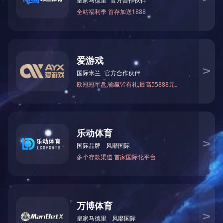
煤炭
游记》《水浒传
质。他通过短视
解了不同团队角
高度，又紧贴工
为强化实战能
小组，在不指定
适合的岗位与团
者、推进者、创
准点评与专业指
电 话：0391-6701389
提出了详尽的总
传 真：0391-6701331
这一“沉浸式
邮 编：459001
不是浮于表面，
邮 箱：jymybgs@163.com
行。
销售电话：0391-6701315
整场培训，
地 址：河南省济源市克井镇
理智慧，进一步