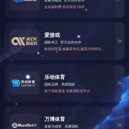
煤炭
2009
电 话：0391-6701389
传 真：0391-6701331
邮 编：459001
2008
邮 箱：jymybgs@163.com
销售电话：0391-6701315
地 址：河南省济源市克井镇